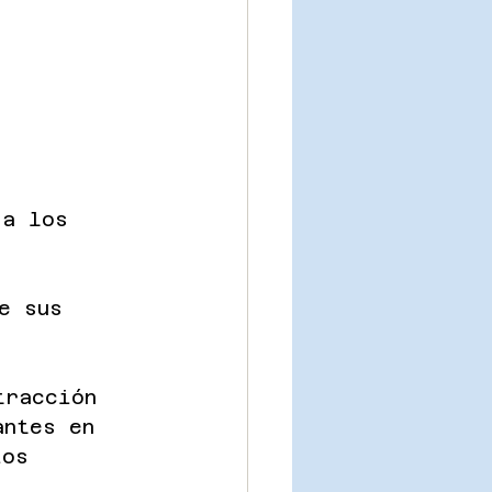
 a los 
, 
e sus 
tracción 
antes en 
ios 