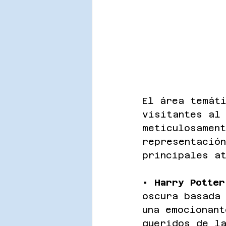
El área temát
visitantes al
meticulosamen
representació
principales at
• 
Harry Potter
oscura basada
una emocionant
queridos de l