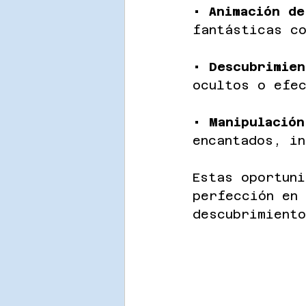
• 
Animación de
fantásticas c
• 
Descubrimien
ocultos o efe
• 
Manipulación
encantados, in
Estas oportun
perfección en
descubrimient