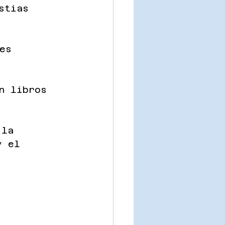
stias 
es 
n libros 
 la 
y el 