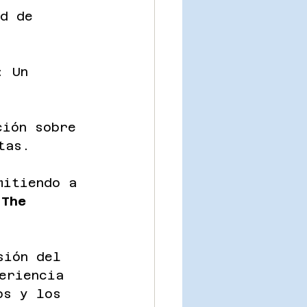
ad de 
: Un 
ción sobre 
tas.
mitiendo a 
 
The 
sión del 
eriencia 
os y los 