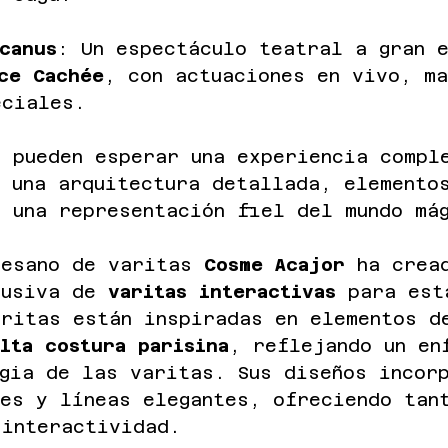
canus
: Un espectáculo teatral a gran 
ce Cachée
, con actuaciones en vivo, m
eciales.
s pueden esperar una experiencia compl
n una arquitectura detallada, elemento
 una representación fiel del mundo má
tesano de varitas 
Cosme Acajor
 ha crea
lusiva de 
varitas interactivas
 para est
aritas están inspiradas en elementos d
alta costura parisina
, reflejando un en
gia de las varitas. Sus diseños incor
les y líneas elegantes, ofreciendo tan
 interactividad.