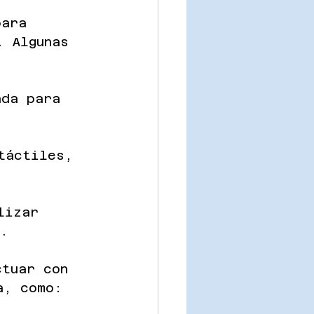
para 
. Algunas 
ada para 
táctiles, 
lizar 
a.
ctuar con 
a, como: