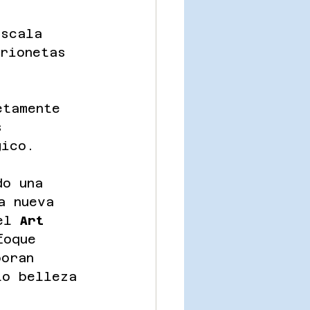
escala 
arionetas 
etamente 
s 
gico.
do una 
a nueva 
el 
Art 
foque 
poran 
to belleza 