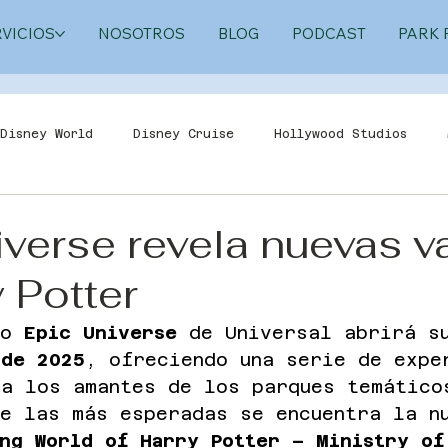
RVICIOS
NOSOTROS
BLOG
PODCAST
PARK 
Disney World
Disney Cruise
Hollywood Studios
 Orlando
Universal Studios Florida
Epic Universe
verse revela nuevas va
 Potter
do 
Epic Universe
 de Universal abrirá s
 de 2025
, ofreciendo una serie de expe
ra los amantes de los parques temático
re las más esperadas se encuentra la n
ng World of Harry Potter – Ministry of