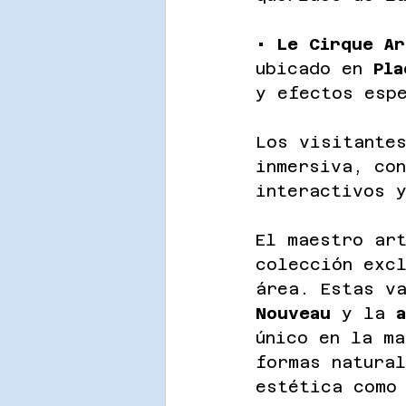
• 
Le Cirque Ar
ubicado en 
Pla
y efectos esp
Los visitante
inmersiva, co
interactivos y
El maestro ar
colección exc
área. Estas v
Nouveau
 y la 
único en la ma
formas natura
estética como