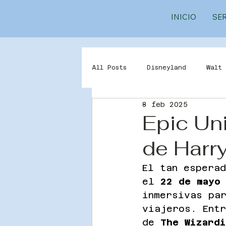
INICIO
SE
All Posts
Disneyland
Walt 
8 feb 2025
Animal Kingdom
Universal
Epic Uni
de Harry
El tan espera
el 
22 de mayo
inmersivas pa
viajeros. Ent
de 
The Wizardi