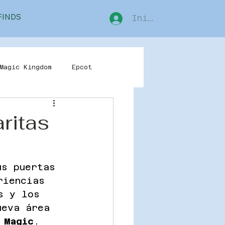
FINDS
Iniciar sesión
Magic Kingdom
Epcot
Volcano Bay
ritas
us puertas 
riencias 
s y los 
ueva área 
 Magic
. 